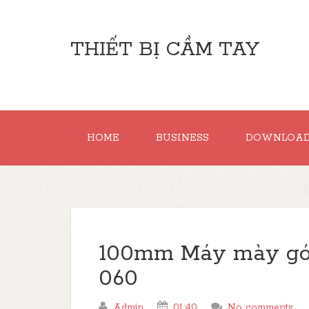
THIẾT BỊ CẦM TAY
HOME
BUSINESS
DOWNLOA
100mm Máy mày g
060
Admin
01:40
No comments