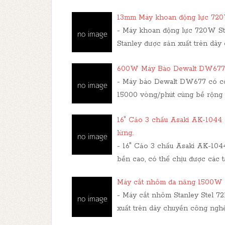
13mm Máy khoan động lực 720
- Máy khoan động lực 720W St
Stanley được sản xuất trên dây
600W Máy Bào Dewalt DW677 sẽ
- Máy bào Dewalt DW677 có côn
15000 vòng/phút cùng bề rộng 
16" Cảo 3 chấu Asaki AK-1044 
lừng.
- 16" Cảo 3 chấu Asaki AK-1044
bền cao, có thể chịu được các t
Máy cắt nhôm đa năng 1500W 
- Máy cắt nhôm Stanley Stel 7
xuất trên dây chuyền công nghệ 