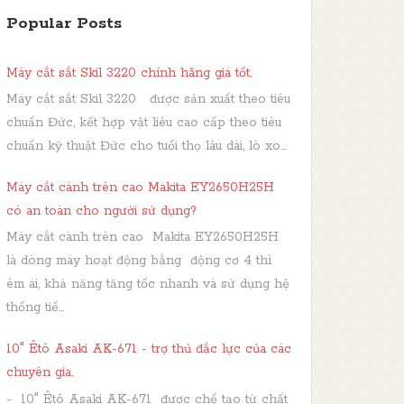
Popular Posts
Máy cắt sắt Skil 3220 chính hãng giá tốt.
Máy cắt sắt Skil 3220 được sản xuất theo tiêu
chuẩn Đức, kết hợp vật liêu cao cấp theo tiêu
chuẩn kỹ thuật Đức cho tuổi thọ lâu dài, lò xo...
Máy cắt cành trên cao Makita EY2650H25H
có an toàn cho người sử dụng?
Máy cắt cành trên cao Makita EY2650H25H
là dòng máy hoạt động bằng động cơ 4 thì
êm ái, khả năng tăng tốc nhanh và sử dụng hệ
thống tiế...
10" Êtô Asaki AK-671 - trợ thủ đắc lực của các
chuyên gia.
- 10" Êtô Asaki AK-671 được chế tạo từ chất