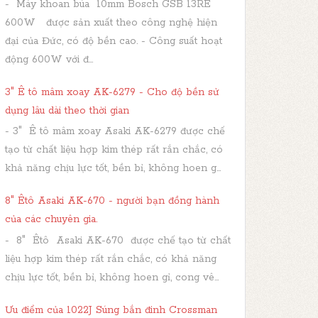
- Máy khoan búa 10mm Bosch GSB 13RE
600W được sản xuất theo công nghệ hiện
đại của Đức, có độ bền cao. - Công suất hoạt
động 600W với đ...
3" Ê tô mâm xoay AK-6279 - Cho độ bền sử
dụng lâu dài theo thời gian
- 3" Ê tô mâm xoay Asaki AK-6279 được chế
tạo từ chất liệu hợp kim thép rất rắn chắc, có
khả năng chịu lực tốt, bền bỉ, không hoen g...
8" Êtô Asaki AK-670 - người bạn đồng hành
của các chuyên gia.
- 8" Êtô Asaki AK-670 được chế tạo từ chất
liệu hợp kim thép rất rắn chắc, có khả năng
chịu lực tốt, bền bỉ, không hoen gỉ, cong vê...
Ưu điểm của 1022J Súng bắn đinh Crossman