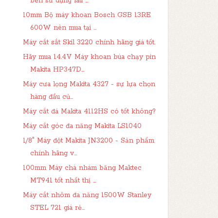
bền sử dụng lâu ...
10mm Bộ máy khoan Bosch GSB 13RE
600W nên mua tại ...
Máy cắt sắt Skil 3220 chính hãng giá tốt.
Hãy mua 14.4V Máy khoan búa chạy pin
Makita HP347D...
Máy cưa lọng Makita 4327 - sự lựa chọn
hàng đầu củ...
Máy cắt đá Makita 4112HS có tốt không?
Máy cắt góc đa năng Makita LS1040
1/8" Máy đột Makita JN3200 - Sản phẩm
chính hãng v...
100mm Máy chà nhám băng Maktec
MT941 tốt nhất thị ...
Máy cắt nhôm đa năng 1500W Stanley
STEL 721 giá rẻ...