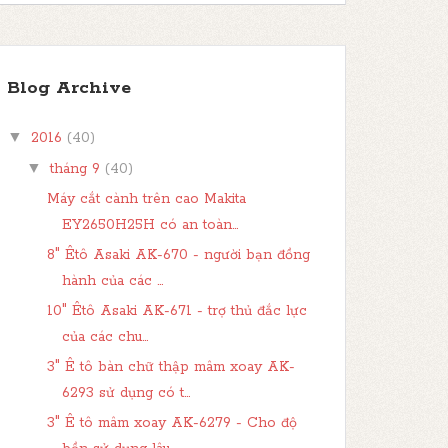
Blog Archive
▼
2016
(40)
▼
tháng 9
(40)
Máy cắt cành trên cao Makita
EY2650H25H có an toàn...
8" Êtô Asaki AK-670 - người bạn đồng
hành của các ...
10" Êtô Asaki AK-671 - trợ thủ đắc lực
của các chu...
3" Ê tô bàn chữ thập mâm xoay AK-
6293 sử dụng có t...
3" Ê tô mâm xoay AK-6279 - Cho độ