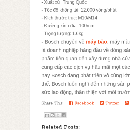
- Xuất xứ: Trung Quốc
- Tốc độ không tải: 12.000 vòng/phút
- Kích thước trục: M10/M14
- Đường kính đĩa: 100mm
- Trọng lượng: 1.6kg
- Bosch
chuyên về
máy bào
, máy mà
là doanh nghiệp hàng đầu về dòng sả
phẩm liên quan đến xây dựng nhà cửa
cung cấp các dịch vụ hậu mãi một cá
nay Bosch đang phát triển vô cùng l
thế, Bosch luôn nghĩ đến những sản 
sức lao động, thân thiện với môi trườ
Share This:
Facebook
Twitter
Related Posts: