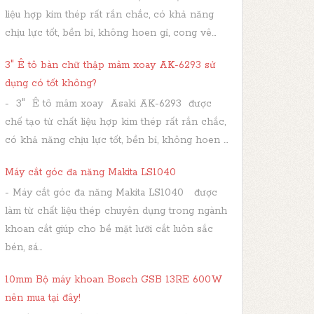
liệu hợp kim thép rất rắn chắc, có khả năng
chịu lực tốt, bền bỉ, không hoen gỉ, cong vê...
3" Ê tô bàn chữ thập mâm xoay AK-6293 sử
dụng có tốt không?
- 3" Ê tô mâm xoay Asaki AK-6293 được
chế tạo từ chất liệu hợp kim thép rất rắn chắc,
có khả năng chịu lực tốt, bền bỉ, không hoen ...
Máy cắt góc đa năng Makita LS1040
- Máy cắt góc đa năng Makita LS1040 được
làm từ chất liệu thép chuyên dụng trong ngành
khoan cắt giúp cho bề mặt lưỡi cắt luôn sắc
bén, sá...
10mm Bộ máy khoan Bosch GSB 13RE 600W
nên mua tại đây!