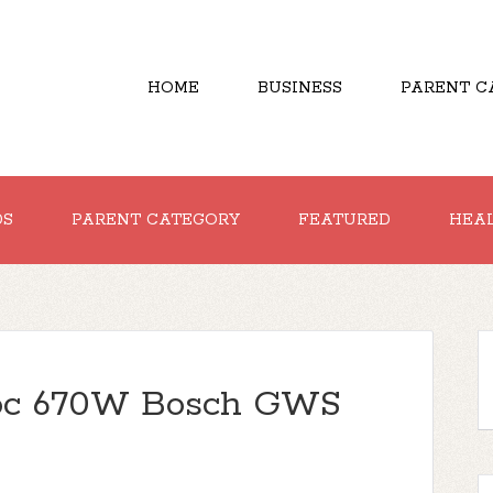
HOME
BUSINESS
PARENT C
DS
PARENT CATEGORY
FEATURED
HEA
óc 670W Bosch GWS